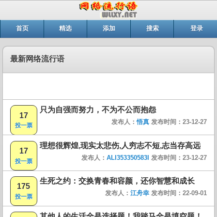
首页
精选
添加
搜索
登录
最新网络流行语
只为自强而努力，不为不公而抱怨
17
发布人：
悟真
发布时间：23-12-27
投一票
理想很辉煌,现实太悲伤,人穷志不短,志当存高远
17
发布人：
ALI353350583I
发布时间：23-12-27
投一票
生死之约：交换青春和容颜，还你智慧和成长
175
发布人：
江舟幸
发布时间：22-09-01
投一票
其他人的生活全是选择题！我踏马全是填空题！