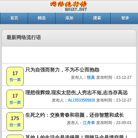
首页
精选
添加
搜索
登录
最新网络流行语
只为自强而努力，不为不公而抱怨
17
发布人：
悟真
发布时间：23-12-27
投一票
理想很辉煌,现实太悲伤,人穷志不短,志当存高远
17
发布人：
ALI353350583I
发布时间：23-12-27
投一票
生死之约：交换青春和容颜，还你智慧和成长
175
发布人：
江舟幸
发布时间：22-09-01
投一票
其他人的生活全是选择题！我踏马全是填空题！