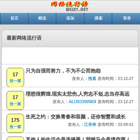
首页
精选
添加
搜索
登录
最新网络流行语
只为自强而努力，不为不公而抱怨
17
发布人：
悟真
发布时间：23-12-27
投一票
理想很辉煌,现实太悲伤,人穷志不短,志当存高远
17
发布人：
ALI353350583I
发布时间：23-12-27
投一票
生死之约：交换青春和容颜，还你智慧和成长
175
发布人：
江舟幸
发布时间：22-09-01
投一票
其他人的生活全是选择题！我踏马全是填空题！