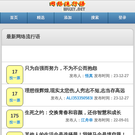
首页
精选
添加
搜索
登录
最新网络流行语
只为自强而努力，不为不公而抱怨
17
发布人：
悟真
发布时间：23-12-27
投一票
理想很辉煌,现实太悲伤,人穷志不短,志当存高远
17
发布人：
ALI353350583I
发布时间：23-12-27
投一票
生死之约：交换青春和容颜，还你智慧和成长
175
发布人：
江舟幸
发布时间：22-09-01
投一票
其他人的生活全是选择题！我踏马全是填空题！