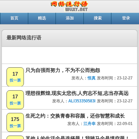
首页
精选
添加
搜索
登录
最新网络流行语
只为自强而努力，不为不公而抱怨
17
发布人：
悟真
发布时间：23-12-27
投一票
理想很辉煌,现实太悲伤,人穷志不短,志当存高远
17
发布人：
ALI353350583I
发布时间：23-12-27
投一票
生死之约：交换青春和容颜，还你智慧和成长
175
发布人：
江舟幸
发布时间：22-09-01
投一票
其他人的生活全是选择题！我踏马全是填空题！