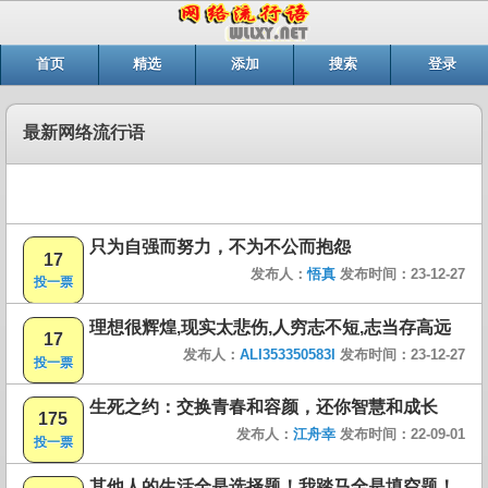
首页
精选
添加
搜索
登录
最新网络流行语
只为自强而努力，不为不公而抱怨
17
发布人：
悟真
发布时间：23-12-27
投一票
理想很辉煌,现实太悲伤,人穷志不短,志当存高远
17
发布人：
ALI353350583I
发布时间：23-12-27
投一票
生死之约：交换青春和容颜，还你智慧和成长
175
发布人：
江舟幸
发布时间：22-09-01
投一票
其他人的生活全是选择题！我踏马全是填空题！