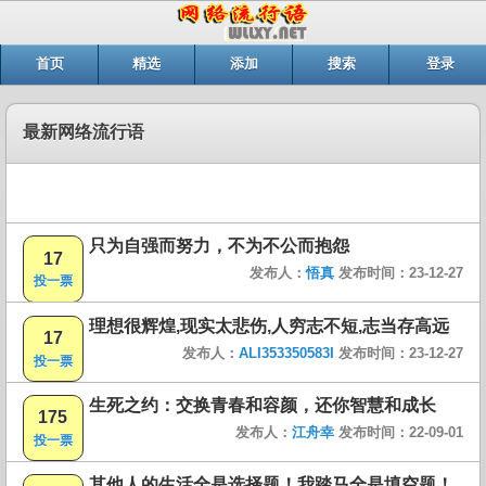
首页
精选
添加
搜索
登录
最新网络流行语
只为自强而努力，不为不公而抱怨
17
发布人：
悟真
发布时间：23-12-27
投一票
理想很辉煌,现实太悲伤,人穷志不短,志当存高远
17
发布人：
ALI353350583I
发布时间：23-12-27
投一票
生死之约：交换青春和容颜，还你智慧和成长
175
发布人：
江舟幸
发布时间：22-09-01
投一票
其他人的生活全是选择题！我踏马全是填空题！