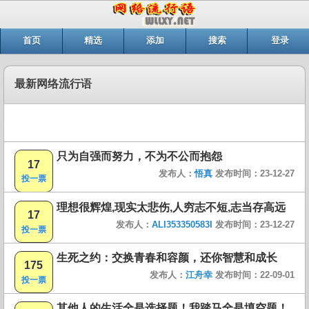
首页
精选
添加
搜索
登录
最新网络流行语
只为自强而努力，不为不公而抱怨
17
发布人：
悟真
发布时间：23-12-27
投一票
理想很辉煌,现实太悲伤,人穷志不短,志当存高远
17
发布人：
ALI353350583I
发布时间：23-12-27
投一票
生死之约：交换青春和容颜，还你智慧和成长
175
发布人：
江舟幸
发布时间：22-09-01
投一票
其他人的生活全是选择题！我踏马全是填空题！