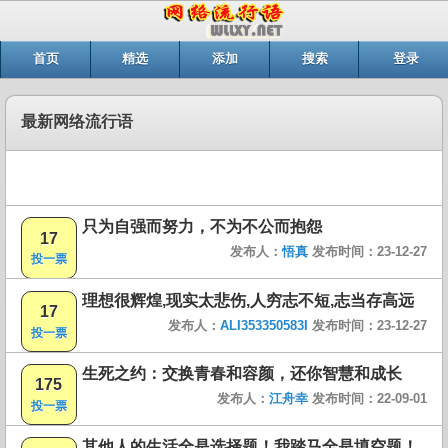
首页
精选
添加
搜索
登录
最新网络流行语
只为自强而努力，不为不公而抱怨
17
发布人：
悟真
发布时间：23-12-27
投一票
理想很辉煌,现实太悲伤,人穷志不短,志当存高远
17
发布人：
ALI353350583I
发布时间：23-12-27
投一票
生死之约：交换青春和容颜，还你智慧和成长
175
发布人：
江舟幸
发布时间：22-09-01
投一票
其他人的生活全是选择题！我踏马全是填空题！