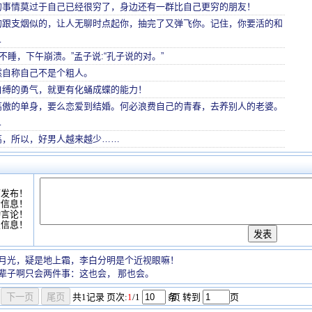
的事情莫过于自己已经很穷了，身边还有一群比自己更穷的朋友！
的跟支烟似的，让人无聊时点起你，抽完了又弹飞你。记住，你要活的和
…
午不睡，下午崩溃。”孟子说:“孔子说的对。”
然自称自己不是个粗人。
自缚的勇气，就更有化蛹成蝶的能力！
高傲的单身，要么恋爱到结婚。何必浪费自己的青春，去养别人的老婆。
…
高，所以，好男人越来越少……
可发布！
情信息！
动言论！
复信息！
月光，疑是地上霜，李白分明是个近视眼嘛！
辈子啊只会两件事：这也会， 那也会。
共
1
记录
页次:
1
/1
条
/页 转到
页