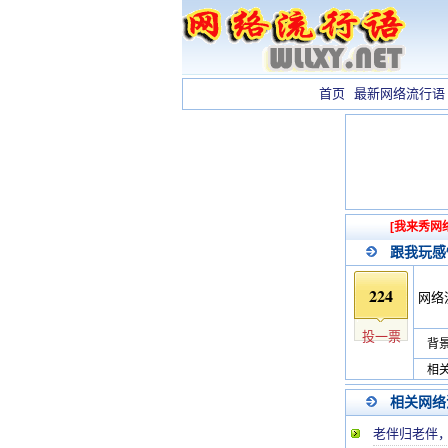
首页
最新网络流行语
[我来秀网
跟我玩感
224
网络
投一票
背景
相关
相关网络
老伴归老伴