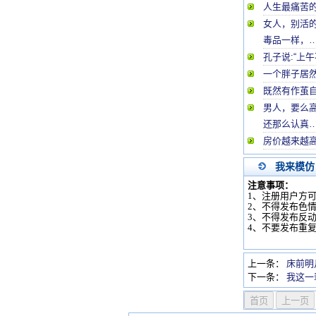
人生最痛苦
女人，别活
毒品一样，
孔子说:“上
一个胖子居
既然有作茧
男人，要么
还那么认真
房价越来越
我来模仿
注意事项：
1、注册用户方
2、不得发布色
3、不得发布反
4、不要发布重
上一条：
床前明
下一条：
我这一