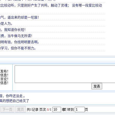
歌比较动听，只是刚好产生了共鸣，触动了灵魂； 没有哪一段爱比较动
口气，逼出来的却是一坨屎！
份是人为。
浅，我知道你长短！
班费，当牛做马无所谓！
明明有钱，你找明明要去啊。
力学习，但你不能不努力。
可发布！
情信息！
动言论！
复信息！
首，你咋还没走.。
真的想把自己给灭了
共
1
记录
页次:
1
/1
条
/页 转到
页