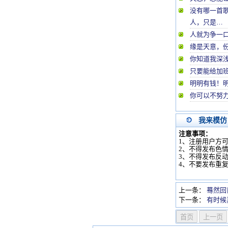
没有哪一首
人，只是…
人就为争一
缘是天意，
你知道我深
只要能给加
明明有钱！
你可以不努
我来模仿
注意事项：
1、注册用户方
2、不得发布色
3、不得发布反
4、不要发布重
上一条：
蓦然回
下一条：
有时候