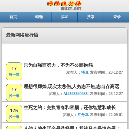
首页
精选
添加
搜索
登录
最新网络流行语
只为自强而努力，不为不公而抱怨
17
发布人：
悟真
发布时间：23-12-27
投一票
理想很辉煌,现实太悲伤,人穷志不短,志当存高远
17
发布人：
ALI353350583I
发布时间：23-12-27
投一票
生死之约：交换青春和容颜，还你智慧和成长
175
发布人：
江舟幸
发布时间：22-09-01
投一票
其他人的生活全是选择题！我踏马全是填空题！